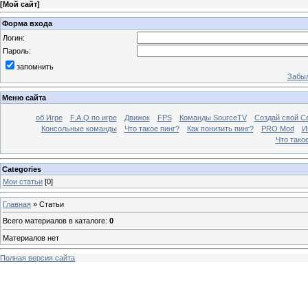
[
Мой сайт
]
Форма входа
Логин:
Пароль:
запомнить
Забыл
Меню сайта
об Игре
F.A.Q по игре
Движок
FPS
Команды SourceTV
Создай свой С
Консольные команды
Что такое пинг?
Как понизить пинг?
PRO Mod
И
Что тако
Categories
Мои статьи
[0]
Главная
»
Статьи
Всего материалов в каталоге
:
0
Материалов нет
Полная версия сайта