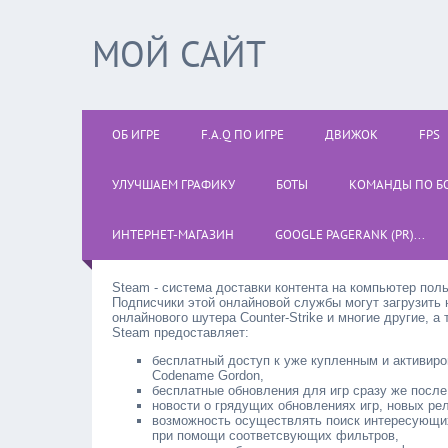
МОЙ САЙТ
ОБ ИГРЕ
F.A.Q ПО ИГРЕ
ДВИЖОК
FPS
УЛУЧШАЕМ ГРАФИКУ
БОТЫ
КОМАНДЫ ПО Б
ИНТЕРНЕТ-МАГАЗИН
GOOGLE PAGERANK (PR)...
Steam - система доставки контента на компьютер поль
Подписчики этой онлайновой службы могут загрузить н
онлайнового шутера Counter-Strike и многие другие, 
Steam предоставляет:
бесплатный доступ к уже купленным и активиро
Codename Gordon,
бесплатные обновления для игр сразу же после
новости о грядущих обновлениях игр, новых ре
возможность осуществлять поиск интересующих 
при помощи соответсвующих фильтров,