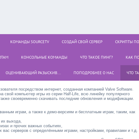
КОМАНДЫ SOURCETV
СОЗДАЙ СВОЙ СЕРВЕР
СКРИПТЫ П
ОТАМ
КОНСОЛЬНЫЕ КОМАНДЫ
ЧТО ТАКОЕ ПИНГ?
КАК П
ОЦЕНИВАЮЩИЙ РАЗЫСКИВ...
ПОПОДРОБНЕЕ О НАС
ЧТО Т
зователя посредством интернет, созданная компанией Valve Software.
а свой компьютер игры из серии Half-Life, всю линейку популярного
а также своевременно скачивать последние обновления и модификации.
ванным играм, а также к демо-версиям и бесплатным играм, таким, как
 их выхода,
лизах и прочих важных событиях,
вас серверов с определёнными играми, настройками, правилами и т.д.