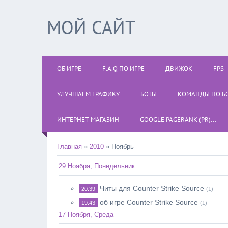
МОЙ САЙТ
ОБ ИГРЕ
F.A.Q ПО ИГРЕ
ДВИЖОК
FPS
УЛУЧШАЕМ ГРАФИКУ
БОТЫ
КОМАНДЫ ПО Б
ИНТЕРНЕТ-МАГАЗИН
GOOGLE PAGERANK (PR)...
Главная
»
2010
»
Ноябрь
29 Ноября, Понедельник
Читы для Counter Strike Source
20:39
(1)
об игре Counter Strike Source
19:43
(1)
17 Ноября, Среда