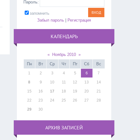
Пароль:
запомнить
Забыл пароль
|
Регистрация
КАЛЕНДАРЬ
«
Ноябрь 2010
»
Пн
Вт
Ср
Чт
Пт
Сб
Вс
1
2
3
4
5
6
7
8
9
10
11
12
13
14
15
16
17
18
19
20
21
22
23
24
25
26
27
28
29
30
АРХИВ ЗАПИСЕЙ