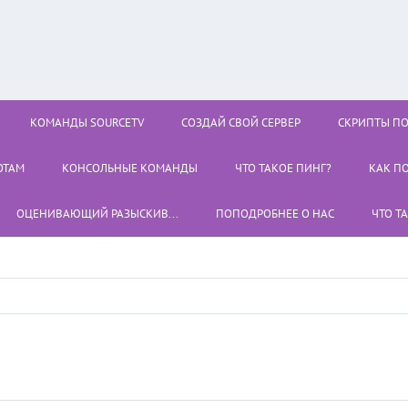
КОМАНДЫ SOURCETV
СОЗДАЙ СВОЙ СЕРВЕР
СКРИПТЫ П
ОТАМ
КОНСОЛЬНЫЕ КОМАНДЫ
ЧТО ТАКОЕ ПИНГ?
КАК П
ОЦЕНИВАЮЩИЙ РАЗЫСКИВ...
ПОПОДРОБНЕЕ О НАС
ЧТО Т