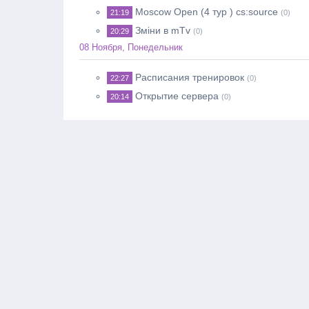
Moscow Open (4 тур ) cs:source
21:19
(0)
Зміни в mTv
20:29
(0)
08 Ноября, Понедельник
Расписания тренировок
22:27
(0)
Открытие сервера
20:14
(0)