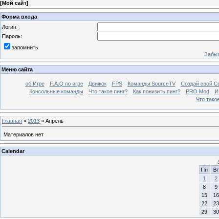
[
Мой сайт
]
Форма входа
Логин:
Пароль:
запомнить
Забыл
Меню сайта
об Игре
F.A.Q по игре
Движок
FPS
Команды SourceTV
Создай свой С
Консольные команды
Что такое пинг?
Как понизить пинг?
PRO Mod
И
Что тако
Главная
»
2013
»
Апрель
Материалов нет
Calendar
Пн
Вт
1
2
8
9
15
16
22
23
29
30