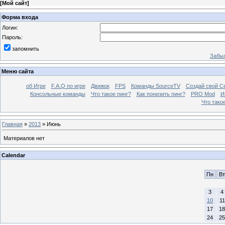
[
Мой сайт
]
Форма входа
Логин:
Пароль:
запомнить
Забыл
Меню сайта
об Игре
F.A.Q по игре
Движок
FPS
Команды SourceTV
Создай свой С
Консольные команды
Что такое пинг?
Как понизить пинг?
PRO Mod
И
Что тако
Главная
»
2013
»
Июнь
Материалов нет
Calendar
Пн
Вт
3
4
10
11
17
18
24
25