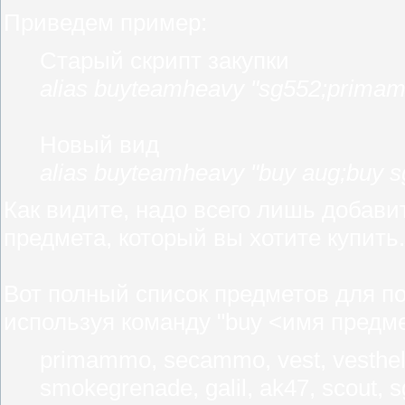
Приведем пример:
Старый скрипт закупки
alias buyteamheavy "sg552;prima
Новый вид
alias buyteamheavy "buy aug;buy 
Как видите, надо всего лишь добав
предмета, который вы хотите купить.
Вот полный список предметов для по
используя команду "buy <имя предм
primammo, secammo, vest, vesthelm
smokegrenade, galil, ak47, scout, 