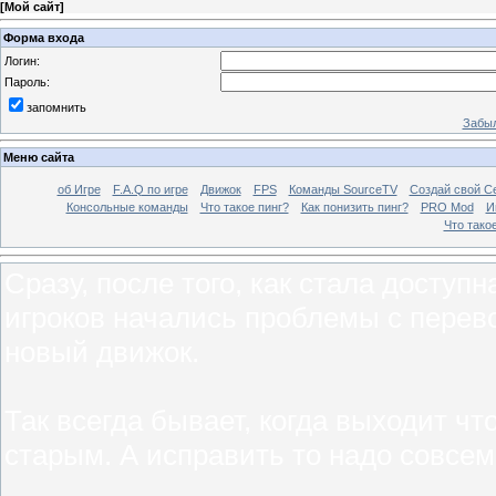
[
Мой сайт
]
Форма входа
Логин:
Пароль:
запомнить
Забыл
Меню сайта
об Игре
F.A.Q по игре
Движок
FPS
Команды SourceTV
Создай свой С
Консольные команды
Что такое пинг?
Как понизить пинг?
PRO Mod
И
Что тако
Сразу, после того, как стала доступ
игроков начались проблемы с перев
новый движок.
Так всегда бывает, когда выходит чт
старым. А исправить то надо совсем