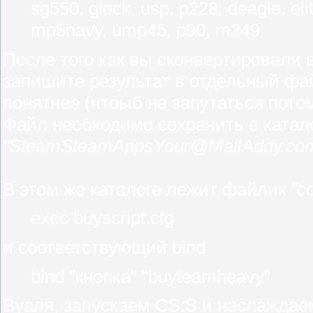
sg550, glock, usp, p228, deagle, el
mp5navy, ump45, p90, m249
После того как вы сконвертировали
запишите результат в отдельный ф
понятнее (чтоыб не запутаться пото
Файл необходимо сохранить в катал
"SteamSteamAppsYour@MailAddy.comcou
В этом же каталоге лежит файлик
"co
exec buyscript.cfg
и соответствующий bind
bind "кнопка" "buyteamheavy"
Вуаля, запускаем CS:S и наслаждае