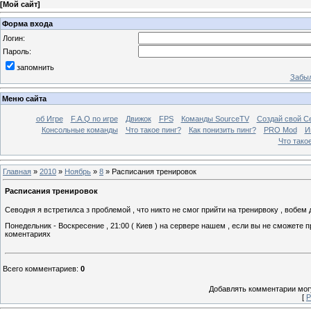
[
Мой сайт
]
Форма входа
Логин:
Пароль:
запомнить
Забыл
Меню сайта
об Игре
F.A.Q по игре
Движок
FPS
Команды SourceTV
Создай свой С
Консольные команды
Что такое пинг?
Как понизить пинг?
PRO Mod
И
Что тако
Главная
»
2010
»
Ноябрь
»
8
» Расписания тренировок
Расписания тренировок
Севодня я встретилса з проблемой , что никто не смог прийти на тренирвоку , вобем
Понедельник - Воскресение , 21:00 ( Киев ) на сервере нашем , если вы не сможете 
коментариях
Всего комментариев
:
0
Добавлять комментарии могу
[
Р