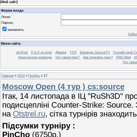
[
Мой сайт
]
Форма входа
Логин:
Пароль:
запомнить
Забыл
Меню сайта
об Игре
F.A.Q по игре
Движок
FPS
Команды SourceTV
Создай свой С
Консольные команды
Что такое пинг?
Как понизить пинг?
PRO Mod
И
Что тако
Главная
»
2010
»
Ноябрь
»
17
Moscow Open (4 тур ) cs:source
Ітак, 14 листопада в ІЦ "RuSh3D" про
подисцепліні Counter-Strike: Source
на
Otstrel.ru
, сітка турнірів знаходит
Підсумки турніру :
PinCho
(6750р.)