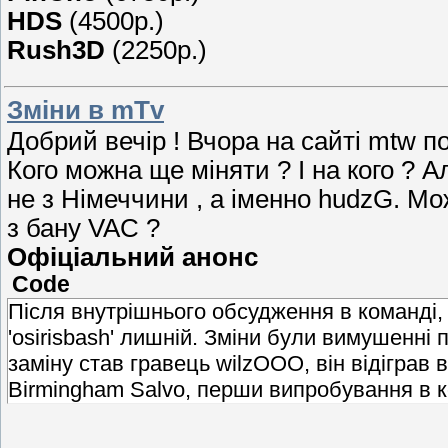
HDS
(4500р.)
Rush3D
(2250р.)
Зміни в mTv
Добрий вечір ! Вчора на сайті mtw 
Кого можна ще міняти ? І на кого ? А
не з Німеччини , а іменно hudzG. Мо
з бану VAC ?
Офіціальний анонс
Code
Після внутрішнього обсудження в команді,
'osirisbash' лишній. Зміни були вимушенні
заміну став гравець wilzOOO, він відіграв 
Birmingham Salvo, перши випробування в 