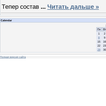
Тепер состав
...
Читать дальше »
Calendar
Пн
Вт
1
2
8
9
15
16
22
23
29
30
Полная версия сайта