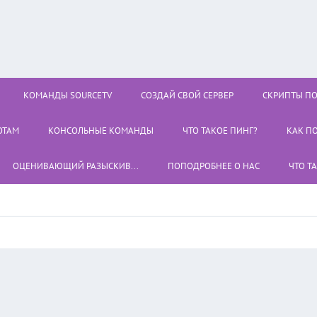
КОМАНДЫ SOURCETV
СОЗДАЙ СВОЙ СЕРВЕР
СКРИПТЫ П
ОТАМ
КОНСОЛЬНЫЕ КОМАНДЫ
ЧТО ТАКОЕ ПИНГ?
КАК П
ОЦЕНИВАЮЩИЙ РАЗЫСКИВ...
ПОПОДРОБНЕЕ О НАС
ЧТО Т