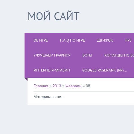
МОЙ САЙТ
ОБ ИГРЕ
F.A.Q ПО ИГРЕ
ДВИЖОК
FPS
УЛУЧШАЕМ ГРАФИКУ
БОТЫ
КОМАНДЫ ПО Б
ИНТЕРНЕТ-МАГАЗИН
GOOGLE PAGERANK (PR)...
Главная
»
2013
»
Февраль
»
08
Материалов нет