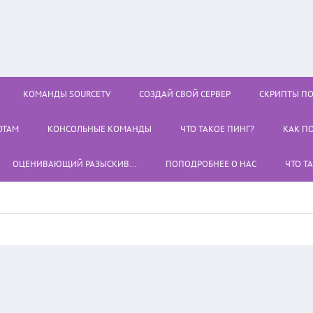
КОМАНДЫ SOURCETV
СОЗДАЙ СВОЙ СЕРВЕР
СКРИПТЫ П
ОТАМ
КОНСОЛЬНЫЕ КОМАНДЫ
ЧТО ТАКОЕ ПИНГ?
КАК П
ОЦЕНИВАЮЩИЙ РАЗЫСКИВ...
ПОПОДРОБНЕЕ О НАС
ЧТО Т