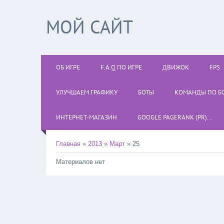
МОЙ САЙТ
ОБ ИГРЕ
F.A.Q ПО ИГРЕ
ДВИЖОК
FPS
УЛУЧШАЕМ ГРАФИКУ
БОТЫ
КОМАНДЫ ПО Б
ИНТЕРНЕТ-МАГАЗИН
GOOGLE PAGERANK (PR)...
Главная
»
2013
»
Март
»
25
Материалов нет