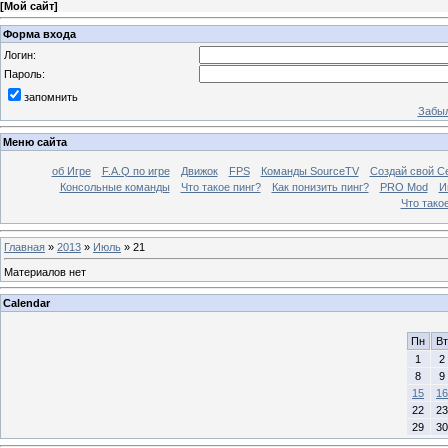
[
Мой сайт
]
Форма входа
Логин:
Пароль:
запомнить
Забыл
Меню сайта
об Игре
F.A.Q по игре
Движок
FPS
Команды SourceTV
Создай свой С
Консольные команды
Что такое пинг?
Как понизить пинг?
PRO Mod
И
Что тако
Главная
»
2013
»
Июль
»
21
Материалов нет
Calendar
Пн
Вт
1
2
8
9
15
16
22
23
29
30