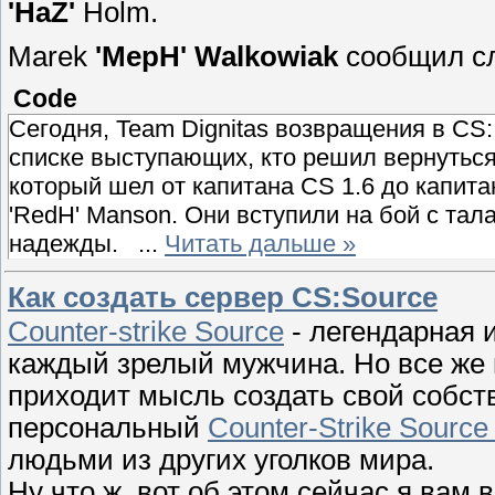
'HaZ'
Holm.
Marek
'MepH' Walkowiak
сообщил с
Code
Сегодня, Team Dignitas возвращения в CS
списке выступающих, кто решил вернуться 
который шел от капитана CS 1.6 до капита
'RedH' Manson. Они вступили на бой с та
надежды.
...
Читать дальше »
Как создать сервер CS:Source
Counter-strike Source
- легендарная 
каждый зрелый мужчина. Но все же 
приходит мысль создать свой собст
персональный
Counter-Strike Source
людьми из других уголков мира.
Ну что ж, вот об этом сейчас я вам в