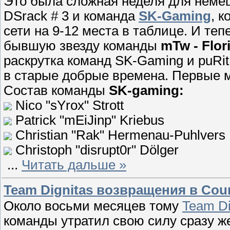
Это была сложная неделя для немецк
DSrack # 3 и команда
SK-Gaming
, 
сети на 9-12 места в таблице. И те
бывшую звезду команды
mTw - Flor
раскрутка команд SK-Gaming и puRit
в старые добрые времена. Первые м
Состав команды
SK-gaming:
Nico "sYrox" Strott
Patrick "mEiJinp" Kriebus
Christian "Rak" Hermenau-Puhlvers
Christoph "disrupt0r" Dölger
...
Читать дальше »
Team Dignitas возвращения в Count
Около восьми месяцев тому
Team Di
команды утратил свою силу сразу ж