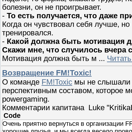
болезни, он не проигрывает.
-
То есть получается, что даже пр
Когда он чувствовал себя лучше, но
тренировался.
-
Какой должна быть мотивация д
Скажи мне, что случилось вчера 
Мотивация должна быть м
...
Читать
Возвращение FM!Toxic!
О команде
FM!Toxic
мы не слышали б
перспективным составом, которое м
powergaming.
Комментарии капитана
Luke "Kritika
Code
Очень приятно вернуться в организации
хорошие друзья, и мы всегда весело пров