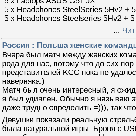
5 x Laptops ASUS G51 JX
5 x Headphones SteelSeries 5Hv2 + 5 
5 x Headphones Steelseries 5Hv2 + 5
...
Чит
Россия : Польша женские команды
Вчера был матч между женских ком
рода для нас, потому что до сих по
представителей KCC пока не удалос
наверняка:)
Матч был очень интересный, я ожида
я был удивлен. Обычно я называю эт
даже трудно определить =))), так чт
Девушки показали реальную стрельбу
была натуральной игры. Броня с USP