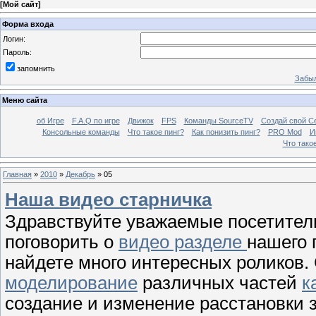
[
Мой сайт
]
Форма входа
Логин:
Пароль:
запомнить
Забыл
Меню сайта
об Игре
F.A.Q по игре
Движок
FPS
Команды SourceTV
Создай свой С
Консольные команды
Что такое пинг?
Как понизить пинг?
PRO Mod
И
Что тако
Главная
»
2010
»
Декабрь
»
05
Наша видео старничка
Здравствуйте уважаемые посетител
поговорить о
видео разделе
нашего 
найдете много интересных роликов.
моделирование
различных частей
к
создание и изменение расстановки з