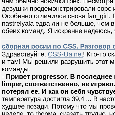
чем обычно новички грех. Несмотря 
девушки продемонстрировали сорс 
Особенно отличился снова fan_girl.
nastrelyala едва ли не больше, чем
обеих команд. Я искренне надеюсь,
сборная росии по CSS. Разговор с
Здравствуйте,
CSS-Ua.net
! Кто-то с
и там! Мы решили разрушить этот м
команды.
-
Привет progressor. В последне
limper, соответственно, не играют
потерял ее. И как он себя чувству
температура достигла 39,4 ... В на
худшее позади. Потому что мы пров
неделе, то форма, сказать трудно, н